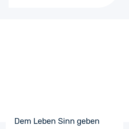
Einen Unterschied
machen.
Lorem ipsum dolor sit amet, consectetur
adipiscing elit. Ut elit tellus, luctus nec
ullamcorper mattis, pulvinar dapibus leo.
Dem Leben Sinn geben